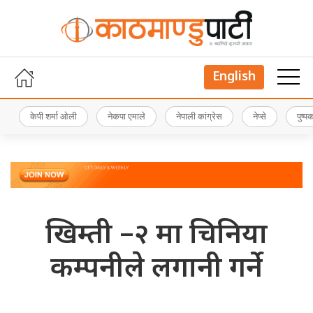
English
केपी शर्मा ओली
नेकपा एमाले
नेपाली कांग्रेस
नेप्से
पुष्
खिम्ती –२ मा चिनिया
कम्पनीले लगानी गर्ने