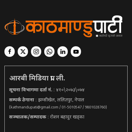
आरबी मिडिया प्रा. ली.
सूचना विभागमा दर्ता नं.
: ४१०\२०७३\०७४
सम्पर्क ठेगाना
: झम्सीखेल, ललितपुर, नेपाल
(
kathmandupati@gmail.com
/ 01-5010547 / 9801028760)
सञ्चालक/सम्पादक
: रोशन बहादुर खड्का