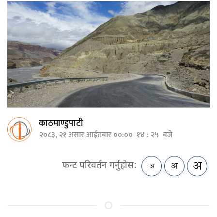
काठमाण्डुपाटी
२०८३, २१ असार आईतबार ००:०० १४ : २५ बजे
फन्ट परिवर्तन गर्नुहोस: