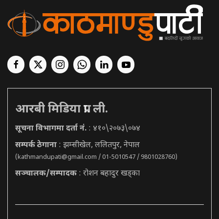
आरबी मिडिया प्रा. ली.
सूचना विभागमा दर्ता नं.
: ४१०\२०७३\०७४
सम्पर्क ठेगाना
: झम्सीखेल, ललितपुर, नेपाल
(
kathmandupati@gmail.com
/ 01-5010547 / 9801028760)
सञ्चालक/सम्पादक
: रोशन बहादुर खड्का