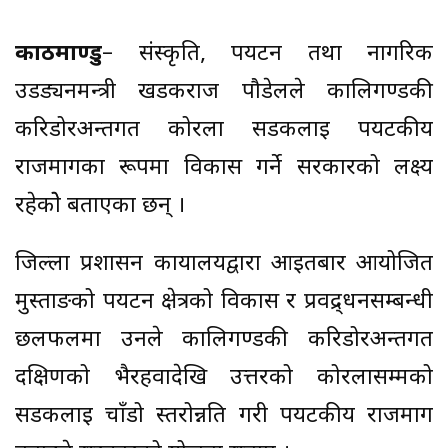
काठमाण्डु
– संस्कृति, पर्यटन तथा नागरिक
उडड्यनमन्त्री खडकराज पौडेलले कालिगण्डकी
करिडोरअन्तर्गत कोरला सडकलाई पर्यटकीय
राजमार्गका रूपमा विकास गर्ने सरकारको लक्ष्य
रहेकोे बताएका छन् ।
जिल्ला प्रशासन कार्यालयद्वारा आइतबार आयोजित
मुस्ताङको पर्यटन क्षेत्रको विकास र प्रवद्र्धनसम्बन्धी
छलफलमा उनले कालिगण्डकी करिडोरअन्तर्गत
दक्षिणको भैरहवादेखि उत्तरको कोरलासम्मको
सडकलाई चाँडो स्तरोन्नति गरी पर्यटकीय राजमार्ग