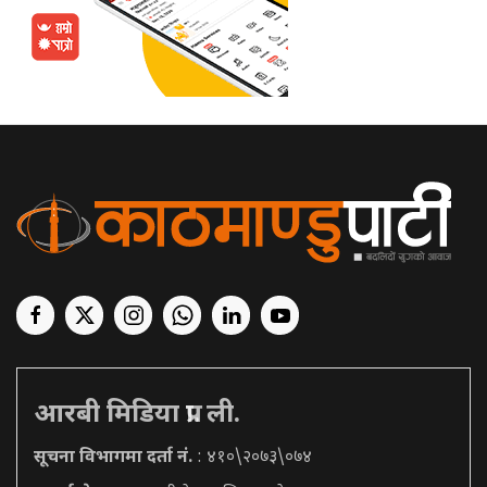
आरबी मिडिया प्रा. ली.
सूचना विभागमा दर्ता नं.
: ४१०\२०७३\०७४