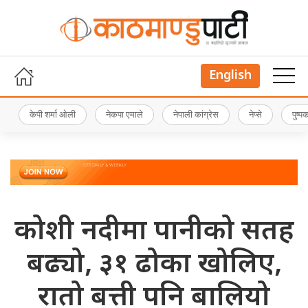
English
केपी शर्मा ओली
नेकपा एमाले
नेपाली कांग्रेस
नेप्से
पुष्
कोशी नदीमा पानीको सतह
बढ्यो, ३१ ढोका खोलिए,
रातो बत्ती पनि बालियो