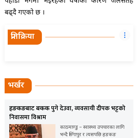
पहाडी भेगमा भइरहेको वर्षाका कारण जलसतह
बढ्दै गएको छ ।
प्रतिक्रिया
भर्खर
पुगे देउवा, व्यवसायी दीपक भट्टको
हङकङबाट बैंकक
निवासमा विश्राम
काठमाण्डु – स्वास्थ्य उपचारका लागि
भन्दै सिंगापुर र त्यसपछि हङकङ