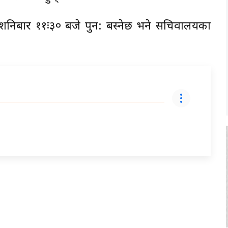
निबार ११ः३० बजे पुन: बस्नेछ भने सचिवालयका