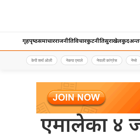
गृहपृष्‍ठ
समाचार
राजनीति
विचार
कुटनीति
सुरक्षा
खेलकुद
अन्तर्र
केपी शर्मा ओली
नेकपा एमाले
नेपाली कांग्रेस
नेप्से
एमालेका ४ जन