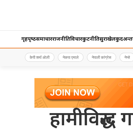
गृहपृष्‍ठ
समाचार
राजनीति
विचार
कुटनीति
सुरक्षा
खेलकुद
अन्तर्र
केपी शर्मा ओली
नेकपा एमाले
नेपाली कांग्रेस
नेप्से
हामीविरुद्ध