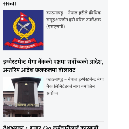
सरुवा
काठमाण्डु – नेपाल प्रहरीले प्राविधिक
समूहअन्तर्गत प्रहरी वरिष्ठ उपरीक्षक
(एसएसपी)
बैंकको पक्षमा सर्वाेच्चको आदेश,
इन्भेस्टमेन्ट मेगा
अन्तरिम आदेश छलफलमा बोलावट
काठमाण्डु – नेपाल इन्भेस्टमेन्ट मेगा
बैंक लिमिटेडको माग बमोजिम
सर्वोच्च
हजार ८३० कर्मचारीलाई कारबाही
देशभरका ८