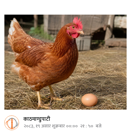
काठमाण्डुपाटी
२०८३, १९ असार शुक्रबार ००:०० २१ : ५० बजे