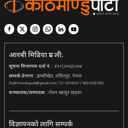
आरबी मिडिया प्रा. ली.
सूचना विभागमा दर्ता नं.
: ४१०\२०७३\०७४
सम्पर्क ठेगाना
: झम्सीखेल, ललितपुर, नेपाल
(
kathmandupati@gmail.com
/ 01-5010547 / 9801028760)
सञ्चालक/सम्पादक
: रोशन बहादुर खड्का
विज्ञापनको लागि सम्पर्क