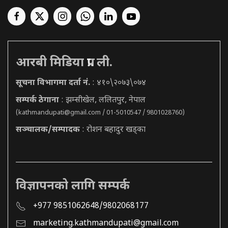
आरबी मिडिया प्रा. ली.
सूचना विभागमा दर्ता नं.
: ४१०\२०७३\०७४
सम्पर्क ठेगाना
: झम्सीखेल, ललितपुर, नेपाल
(
kathmandupati@gmail.com
/ 01-5010547 / 9801028760)
सञ्चालक/सम्पादक
: रोशन बहादुर खड्का
विज्ञापनको लागि सम्पर्क
+977 9851062648/9802068177
marketing.kathmandupati@gmail.com