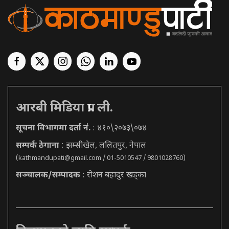
आरबी मिडिया प्रा. ली.
सूचना विभागमा दर्ता नं.
: ४१०\२०७३\०७४
सम्पर्क ठेगाना
: झम्सीखेल, ललितपुर, नेपाल
(
kathmandupati@gmail.com
/ 01-5010547 / 9801028760)
सञ्चालक/सम्पादक
: रोशन बहादुर खड्का