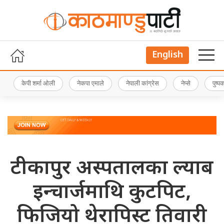
English
केपी शर्मा ओली
नेकपा एमाले
नेपाली कांग्रेस
नेप्से
पुष्
टीकापुर अस्पतालका ल्याब
इन्चार्जमाथि कुटपिट,
फिजियो थेरापिस्ट तिवारी