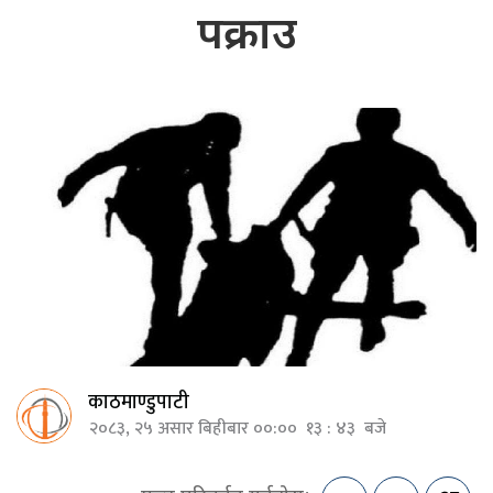
पक्राउ
काठमाण्डुपाटी
२०८३, २५ असार बिहीबार ००:०० १३ : ४३ बजे