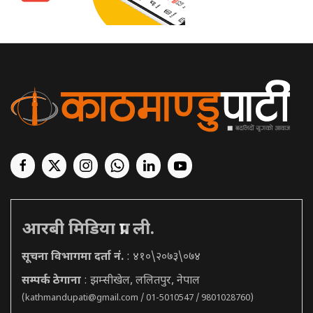
आरबी मिडिया प्रा. ली.
सूचना विभागमा दर्ता नं.
: ४१०\२०७३\०७४
सम्पर्क ठेगाना
: झम्सीखेल, ललितपुर, नेपाल
(
kathmandupati@gmail.com
/ 01-5010547 / 9801028760)