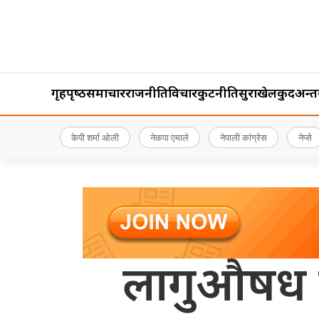
गृहपृष्‍ठ
समाचार
राजनीति
विचार
कुटनीति
सुरक्षा
खेलकुद
अन्तर्र
केपी शर्मा ओली
नेकपा एमाले
नेपाली कांग्रेस
नेप्से
लागुऔषध कार