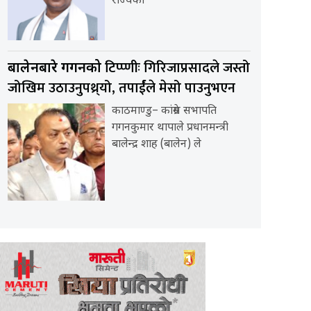
राज्यका
टिप्प्णीः गिरिजाप्रसादले जस्तो
बालेनबारे गगनको
जोखिम उठाउनुपथ्र्यो, तपार्ईंले मेसो पाउनुभएन
काठमाण्डु– कांग्रेस सभापति
गगनकुमार थापाले प्रधानमन्त्री
बालेन्द्र शाह (बालेन) ले