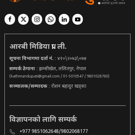
आरबी मिडिया प्रा. ली.
सूचना विभागमा दर्ता नं.
: ४१०\२०७३\०७४
सम्पर्क ठेगाना
: झम्सीखेल, ललितपुर, नेपाल
(
kathmandupati@gmail.com
/ 01-5010547 / 9801028760)
सञ्चालक/सम्पादक
: रोशन बहादुर खड्का
विज्ञापनको लागि सम्पर्क
+977 9851062648/9802068177