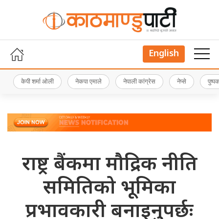
English
केपी शर्मा ओली
नेकपा एमाले
नेपाली कांग्रेस
नेप्से
पुष्
राष्ट्र बैंकमा मौद्रिक नीति
समितिको भूमिका
प्रभावकारी बनाइनुपर्छः