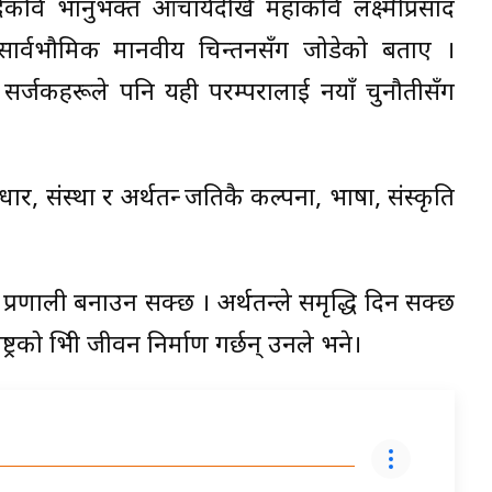
आदिकवि भानुभक्त आचार्यदेखि महाकवि लक्ष्मीप्रसाद
ाई सार्वभौमिक मानवीय चिन्तनसँग जोडेको बताए ।
र सर्जकहरूले पनि यही परम्परालाई नयाँ चुनौतीसँग
धार, संस्था र अर्थतन्त्र जतिकै कल्पना, भाषा, संस्कृति
 प्रणाली बनाउन सक्छ । अर्थतन्त्रले समृद्धि दिन सक्छ
ो भित्री जीवन निर्माण गर्छन् उनले भने।