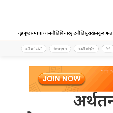
गृहपृष्‍ठ
समाचार
राजनीति
विचार
कुटनीति
सुरक्षा
खेलकुद
अन्तर्र
केपी शर्मा ओली
नेकपा एमाले
नेपाली कांग्रेस
नेप्से
अर्थतन