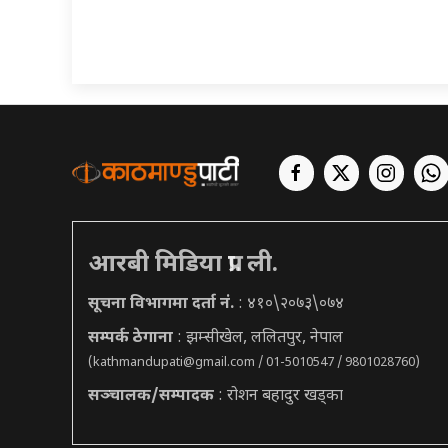
आरबी मिडिया प्रा. ली.
सूचना विभागमा दर्ता नं.
: ४१०\२०७३\०७४
सम्पर्क ठेगाना
: झम्सीखेल, ललितपुर, नेपाल
(
kathmandupati@gmail.com
/ 01-5010547 / 9801028760)
सञ्चालक/सम्पादक
: रोशन बहादुर खड्का