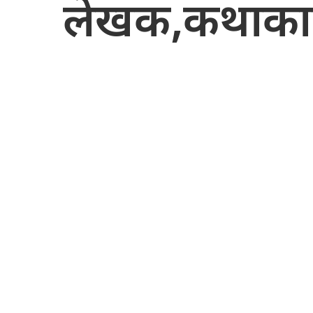
लेखक,कथाकारहर