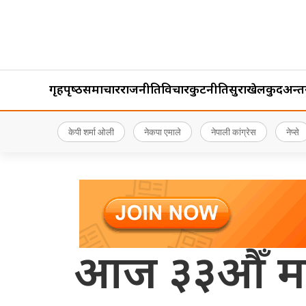
गृहपृष्‍ठ
समाचार
राजनीति
विचार
कुटनीति
सुरक्षा
खेलकुद
अन्तर्र
केपी शर्मा ओली
नेकपा एमाले
नेपाली कांग्रेस
नेप्से
आज ३३औँ मदन