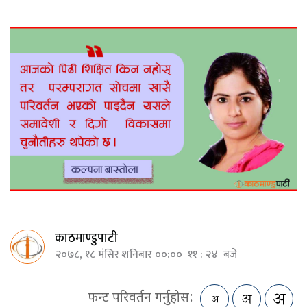
काठमाण्डुपाटी
२०७८, १८ मंसिर शनिबार ००:०० ११ : २४ बजे
फन्ट परिवर्तन गर्नुहोस: