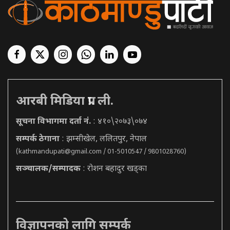
आरबी मिडिया प्रा. ली.
सूचना विभागमा दर्ता नं.
: ४१०\२०७३\०७४
सम्पर्क ठेगाना
: झम्सीखेल, ललितपुर, नेपाल
(
kathmandupati@gmail.com
/ 01-5010547 / 9801028760)
सञ्चालक/सम्पादक
: रोशन बहादुर खड्का
विज्ञापनको लागि सम्पर्क