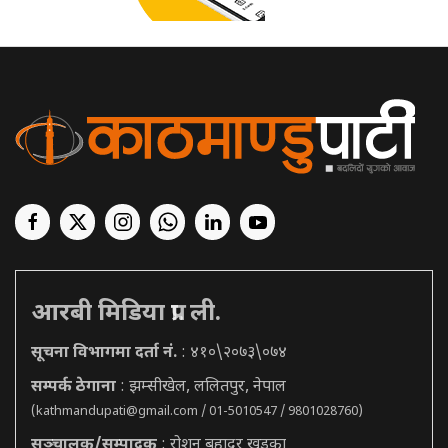
आरबी मिडिया प्रा. ली.
सूचना विभागमा दर्ता नं.
: ४१०\२०७३\०७४
सम्पर्क ठेगाना
: झम्सीखेल, ललितपुर, नेपाल
(
kathmandupati@gmail.com
/ 01-5010547 / 9801028760)
सञ्चालक/सम्पादक
: रोशन बहादुर खड्का