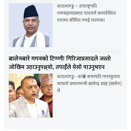
काठमाण्डु – उपराष्ट्रपति
रामसहायप्रसाद यादवले समावेशिता
नारामा सीमित नभई राज्यका
टिप्प्णीः गिरिजाप्रसादले जस्तो
बालेनबारे गगनको
जोखिम उठाउनुपथ्र्यो, तपार्ईंले मेसो पाउनुभएन
काठमाण्डु– कांग्रेस सभापति गगनकुमार
थापाले प्रधानमन्त्री बालेन्द्र शाह (बालेन)
ले