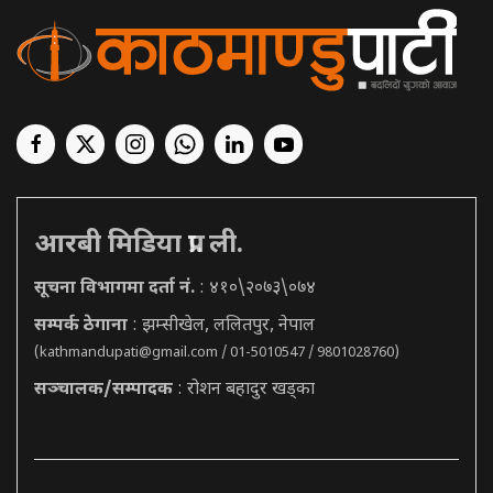
आरबी मिडिया प्रा. ली.
सूचना विभागमा दर्ता नं.
: ४१०\२०७३\०७४
सम्पर्क ठेगाना
: झम्सीखेल, ललितपुर, नेपाल
(
kathmandupati@gmail.com
/ 01-5010547 / 9801028760)
सञ्चालक/सम्पादक
: रोशन बहादुर खड्का