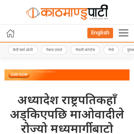
English
केपी शर्मा ओली
नेकपा एमाले
नेपाली कांग्रेस
नेप्से
पुष्
अध्यादेश राष्ट्रपतिकहाँ
अड्किएपछि माओवादीले
रोज्यो मध्यमार्गी बाटो