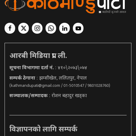
आरबी मिडिया प्रा. ली.
सूचना विभागमा दर्ता नं.
: ४१०\२०७३\०७४
सम्पर्क ठेगाना
: झम्सीखेल, ललितपुर, नेपाल
(
kathmandupati@gmail.com
/ 01-5010547 / 9801028760)
सञ्चालक/सम्पादक
: रोशन बहादुर खड्का
विज्ञापनको लागि सम्पर्क