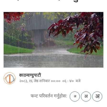
काठमाण्डुपाटी
२०८३, १६ जेष्ठ शनिबार ००:०० ०६ : ४० बजे
फन्ट परिवर्तन गर्नुहोस: