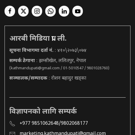
आरबी मिडिया प्रा. ली.
सूचना विभागमा दर्ता नं.
: ४१०\२०७३\०७४
सम्पर्क ठेगाना
: झम्सीखेल, ललितपुर, नेपाल
(
kathmandupati@gmail.com
/ 01-5010547 / 9801028760)
सञ्चालक/सम्पादक
: रोशन बहादुर खड्का
विज्ञापनको लागि सम्पर्क
+977 9851062648/9802068177
marketing.kathmandupati@gmail.com