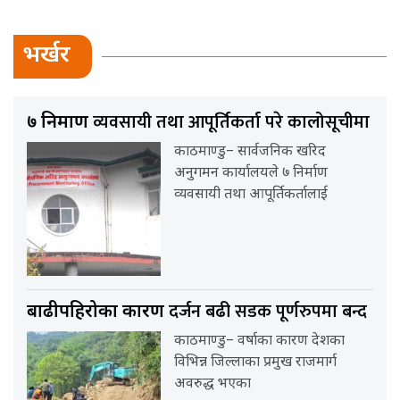
भर्खर
व्यवसायी तथा आपूर्तिकर्ता परे कालोसूचीमा
७ निर्माण
काठमाण्डु– सार्वजनिक खरिद
अनुगमन कार्यालयले ७ निर्माण
व्यवसायी तथा आपूर्तिकर्तालाई
दर्जन बढी सडक पूर्णरुपमा बन्द
बाढीपहिरोका कारण
काठमाण्डु– वर्षाका कारण देशका
विभिन्न जिल्लाका प्रमुख राजमार्ग
अवरुद्ध भएका