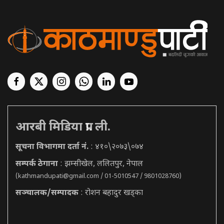
आरबी मिडिया प्रा. ली.
सूचना विभागमा दर्ता नं.
: ४१०\२०७३\०७४
सम्पर्क ठेगाना
: झम्सीखेल, ललितपुर, नेपाल
(
kathmandupati@gmail.com
/ 01-5010547 / 9801028760)
सञ्चालक/सम्पादक
: रोशन बहादुर खड्का