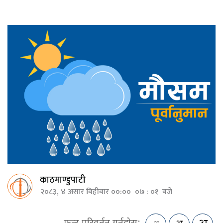
काठमाण्डुपाटी
२०८३, ४ असार बिहीबार ००:०० ०७ : ०१ बजे