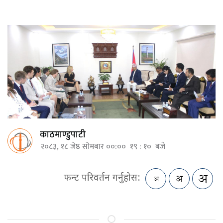
काठमाण्डुपाटी
२०८३, १८ जेष्ठ सोमबार ००:०० १९ : १० बजे
फन्ट परिवर्तन गर्नुहोस: