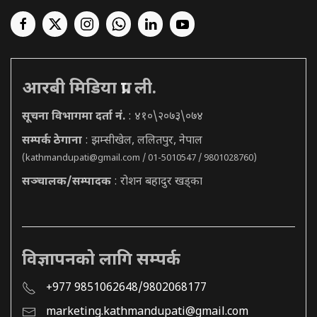
आरबी मिडिया प्रा. ली.
सूचना विभागमा दर्ता नं.
: ४१०\२०७३\०७४
सम्पर्क ठेगाना
: झम्सीखेल, ललितपुर, नेपाल
(
kathmandupati@gmail.com
/ 01-5010547 / 9801028760)
सञ्चालक/सम्पादक
: रोशन बहादुर खड्का
विज्ञापनको लागि सम्पर्क
+977 9851062648/9802068177
marketing.kathmandupati@gmail.com