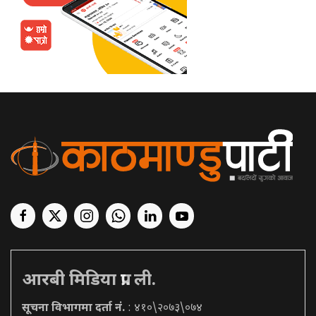
आरबी मिडिया प्रा. ली.
सूचना विभागमा दर्ता नं.
: ४१०\२०७३\०७४