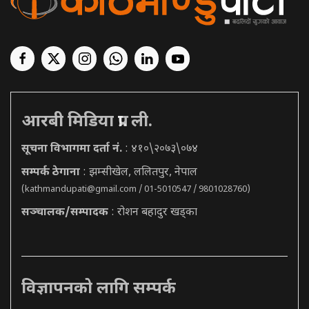
आरबी मिडिया प्रा. ली.
सूचना विभागमा दर्ता नं.
: ४१०\२०७३\०७४
सम्पर्क ठेगाना
: झम्सीखेल, ललितपुर, नेपाल
(
kathmandupati@gmail.com
/ 01-5010547 / 9801028760)
सञ्चालक/सम्पादक
: रोशन बहादुर खड्का
विज्ञापनको लागि सम्पर्क