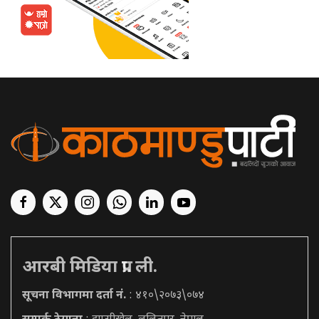
आरबी मिडिया प्रा. ली.
सूचना विभागमा दर्ता नं.
: ४१०\२०७३\०७४