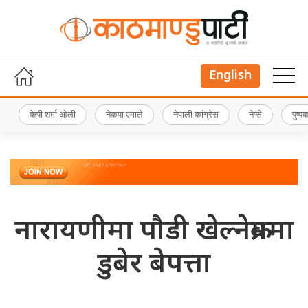
English
केपी शर्मा ओली
नेकपा एमाले
नेपाली कांग्रेस
नेप्से
पुष्
नारायणीमा पौडी खेल्नेक्रममा
डुबेर बेपत्ता