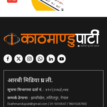
आरबी मिडिया प्रा. ली.
सूचना विभागमा दर्ता नं.
: ४१०\२०७३\०७४
सम्पर्क ठेगाना
: झम्सीखेल, ललितपुर, नेपाल
(
kathmandupati@gmail.com
/ 01-5010547 / 9801028760)