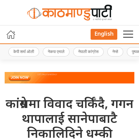
English
केपी शर्मा ओली
नेकपा एमाले
नेपाली कांग्रेस
नेप्से
पुष्
कांग्रेसमा विवाद चर्किँदै, गगन
थापालाई सानेपाबाटै
निकालिदिने धम्की