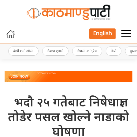
English
केपी शर्मा ओली
नेकपा एमाले
नेपाली कांग्रेस
नेप्से
पुष्
भदौ २५ गतेबाट निषेधाज्ञा
तोडेर पसल खोल्ने नाडाको
घोषणा