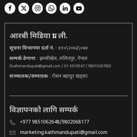
आरबी मिडिया प्रा. ली.
सूचना विभागमा दर्ता नं.
: ४१०\२०७३\०७४
सम्पर्क ठेगाना
: झम्सीखेल, ललितपुर, नेपाल
(
kathmandupati@gmail.com
/ 01-5010547 / 9801028760)
सञ्चालक/सम्पादक
: रोशन बहादुर खड्का
विज्ञापनको लागि सम्पर्क
+977 9851062648/9802068177
marketing.kathmandupati@gmail.com