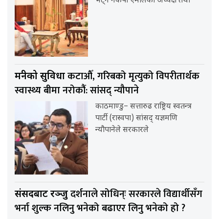
भेट्न नेकपा एमालेका अध्यक्ष तथा
कटाऔँ, गरिबको मृत्युको विपरीतार्थक
मन्त्रीको सुविधा
स्वास्थ्य बीमा नरोकौंं: सांसद् न्यौपाने
काठमाण्डु– सत्तारुढ राष्ट्रिय स्वतन्त्र
पार्टी (रास्वपा) सांसद् यज्ञमणि
न्यौपानेले सरकारले
दर्शनाले सोधिन्ः सरकारले विद्यार्थीसँग
संसदबाट रञ्जु
भर्ना शुल्क नलिनु भनेको बढाएर लिनु भनेको हो ?