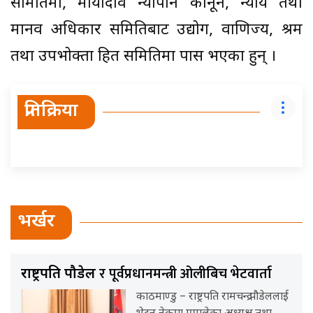
समितिमा, मायादेवि न्यौपाने कानून, न्याय तथा
मानव अधिकार समितिबाट उद्योग, वाणिज्य, श्रम
तथा उपभोक्ता हित समितिमा पास भएका हुन् ।
प्रतिक्रिया
भर्खर
र पूर्वप्रधानमन्त्री ओलीबिच भेटवार्ता
राष्ट्रपति पौडेल
काठमाण्डु – राष्ट्रपति रामचन्द्र पौडेललाई