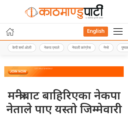
English
केपी शर्मा ओली
नेकपा एमाले
नेपाली कांग्रेस
नेप्से
पुष्
मन्त्रीबाट बाहिरिएका नेकपा
नेताले पाए यस्तो जिम्मेवारी