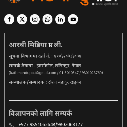
आरबी मिडिया प्रा. ली.
सूचना विभागमा दर्ता नं.
: ४१०\२०७३\०७४
सम्पर्क ठेगाना
: झम्सीखेल, ललितपुर, नेपाल
(
kathmandupati@gmail.com
/ 01-5010547 / 9801028760)
सञ्चालक/सम्पादक
: रोशन बहादुर खड्का
विज्ञापनको लागि सम्पर्क
+977 9851062648/9802068177