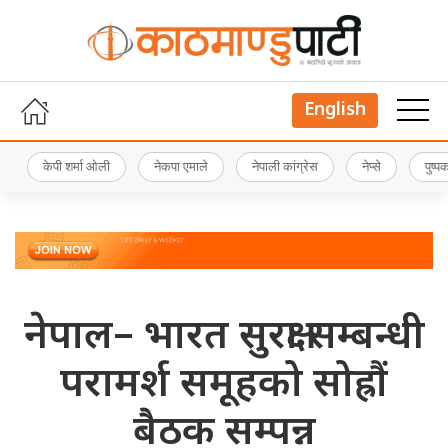
English
केपी शर्मा ओली
नेकपा एमाले
नेपाली कांग्रेस
नेप्से
पुष्
नेपाल– भारत सुरक्षा सम्बन्धी
परामर्श समूहको सोह्रौं
बैठक सम्पन्न