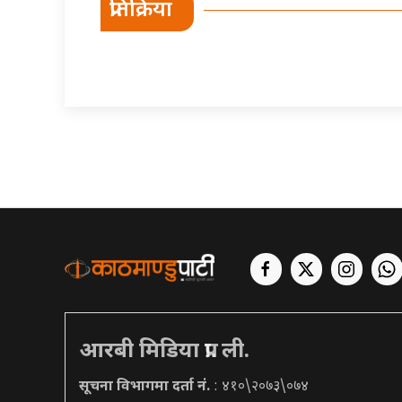
प्रतिक्रिया
आरबी मिडिया प्रा. ली.
सूचना विभागमा दर्ता नं.
: ४१०\२०७३\०७४