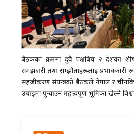
बैठकका क्रममा दुवै पक्षबिच २ देशका शीर
समझदारी तथा सम्झौताहरूलाई प्रभावकारी रूप
सहजीकरण संयन्त्रको बैठकले नेपाल र चीनबिच
उचाइमा पुर्‍याउन महत्त्वपूर्ण भूमिका खेल्ने वि