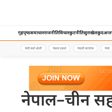
गृहपृष्‍ठ
समाचार
राजनीति
विचार
कुटनीति
सुरक्षा
खेलकुद
अन्तर्र
केपी शर्मा ओली
नेकपा एमाले
नेपाली कांग्रेस
नेप्से
नेपाल–चीन सहयो