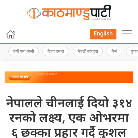
English
केपी शर्मा ओली
नेकपा एमाले
नेपाली कांग्रेस
नेप्से
पुष्
नेपालले चीनलाई दियो ३१४
रनको लक्ष्य, एक ओभरमा
६ छक्का प्रहार गर्दै कुशल