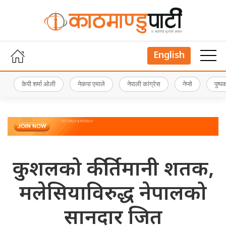
English
केपी शर्मा ओली
नेकपा एमाले
नेपाली कांग्रेस
नेप्से
पुष्
कुशलको कीर्तिमानी शतक,
मलेसियाविरुद्ध नेपालको
सानदार जित