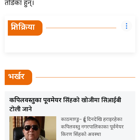
तोडेका हुन्।
प्रतिक्रिया
भर्खर
सिंहको खोजीमा सिआईबी
कपिलवस्तुका पूर्वमेयर
टोली जाने
काठमाण्डु– दुई दिनदेखि हराइरहेका
कपिलवस्तु नगरपालिकाका पूर्वमेयर
किरण सिंहको अवस्था