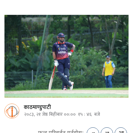
काठमाण्डुपाटी
२०८३, २१ जेष्ठ बिहीबार ००:०० १५ : ४६ बजे