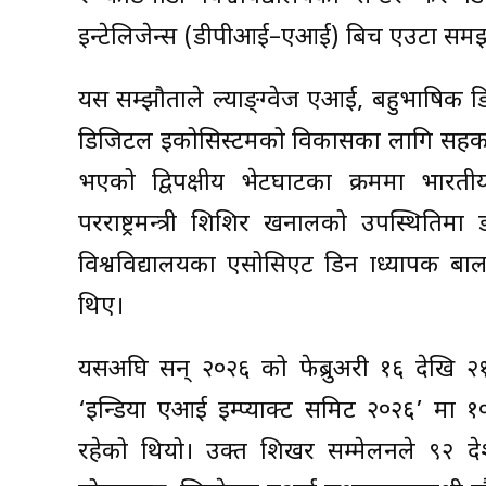
इन्टेलिजेन्स (डीपीआई–एआई) बिच एउटा समझद
यस सम्झौताले ल्याङ्ग्वेज एआई, बहुभाषिक डिज
डिजिटल इकोसिस्टमको विकासका लागि सहकार्यक
भएको द्विपक्षीय भेटघाटका क्रममा भारती
परराष्ट्रमन्त्री शिशिर खनालको उपस्थित
विश्वविद्यालयका एसोसिएट डिन प्राध्यापक ब
थिए।
यसअघि सन् २०२६ को फेब्रुअरी १६ देखि २
‘इन्डिया एआई इम्प्याक्ट समिट २०२६’ मा १
रहेको थियो। उक्त शिखर सम्मेलनले ९२ देश र