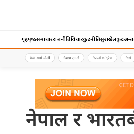
गृहपृष्‍ठ
समाचार
राजनीति
विचार
कुटनीति
सुरक्षा
खेलकुद
अन्तर्र
केपी शर्मा ओली
नेकपा एमाले
नेपाली कांग्रेस
नेप्से
नेपाल र भारत