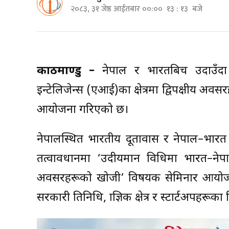
२०८३, ३१ जेष्ठ आईतबार ००:०० १३ : १३ बजे
काठमाण्डु –
नेपाल र भारतबिच उदाउँदा प
इन्टेलिजेन्स (एआई)का क्षेत्रमा द्विपक्षीय अवस
आयोजना गरिएको छ।
नेपालस्थित भारतीय दूतावास र नेपाल–भारत
तत्वावधानमा ‘उदीयमान प्रविधिमा भारत–नेप
अवसरहरूको खोजी’ विषयक सेमिनार आयोजना ग
सरकारी प्रतिनिधि, प्राज्ञिक क्षेत्र र स्टार्टअपह