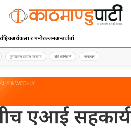
ाष्ट्रिय
अर्थ
कला र मनोरञ्जन
अन्तर्वार्ता
पुष्पकमल दाहाल प्रचण्ड
रवि लामिछाने
समाचार
बीच एआई सहकार्य