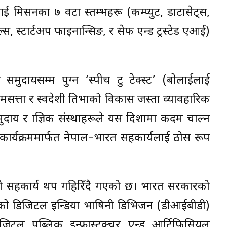
मिसनका ७ वटा स्तम्भहरू (कम्प्युट, डाटासेट्स,
स, स्टार्टअप फाइनान्सिङ, र सेफ एन्ड ट्रस्टेड एआई)
ा समुदायसम्म पुग्न ‘स्पीच टु टेक्स्ट’ (बोलाईलाई
ौमसत्ता र स्वदेशी प्रतिभाको विकास जस्ता व्यावहारिक
दाय र प्राज्ञिक संस्थाहरूले यस दिशामा कदम चाल्न
म कार्यक्रममार्फत नेपाल–भारत सहकार्यलाई ठोस रूप
बिचको सहकार्य थप गहिरिँदै गएको छ। भारत सरकारको
्तर्गतको डिजिटल इन्डिया भाषिनी डिभिजन (डीआईबीडी)
जिटल पब्लिक इन्फ्रास्ट्रक्चर एन्ड आर्टिफिसियल