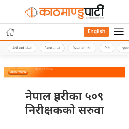
English
केपी शर्मा ओली
नेकपा एमाले
नेपाली कांग्रेस
नेप्से
पुष्
नेपाल प्रहरीका ५०९
निरीक्षकको सरुवा