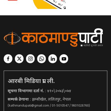
आरबी मिडिया प्रा. ली.
सूचना विभागमा दर्ता नं.
: ४१०\२०७३\०७४
सम्पर्क ठेगाना
: झम्सीखेल, ललितपुर, नेपाल
(
kathmandupati@gmail.com
/ 01-5010547 / 9801028760)