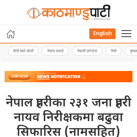
English
केपी शर्मा ओली
नेकपा एमाले
नेपाली कांग्रेस
नेप्से
पुष्
नेपाल प्रहरीका २३१ जना प्रहरी
नायव निरीक्षकमा बढुवा
सिफारिस (नामसहित)