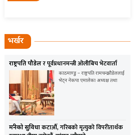
भर्खर
र पूर्वप्रधानमन्त्री ओलीबिच भेटवार्ता
राष्ट्रपति पौडेल
काठमाण्डु – राष्ट्रपति रामचन्द्र पौडेललाई
भेट्न नेकपा एमालेका अध्यक्ष तथा
कटाऔँ, गरिबको मृत्युको विपरीतार्थक
मन्त्रीको सुविधा