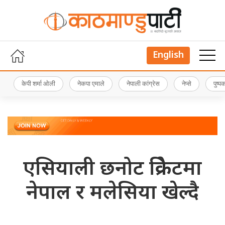
English
केपी शर्मा ओली
नेकपा एमाले
नेपाली कांग्रेस
नेप्से
पुष्
एसियाली छनोट क्रिकेटमा
नेपाल र मलेसिया खेल्दै