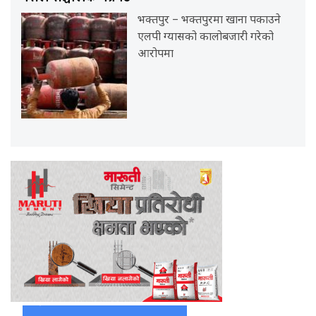
भक्तपुर – भक्तपुरमा खाना पकाउने
एलपी ग्यासको कालोबजारी गरेको
आरोपमा