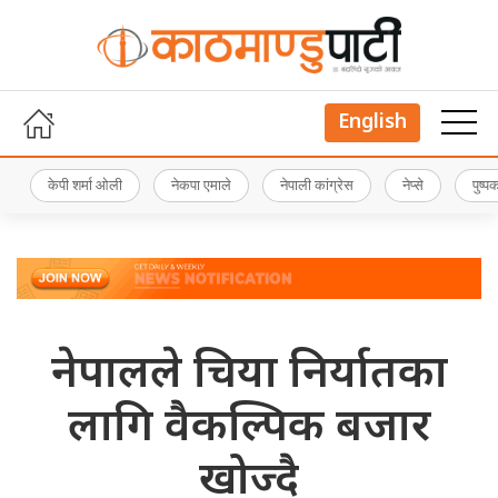
English
केपी शर्मा ओली
नेकपा एमाले
नेपाली कांग्रेस
नेप्से
पुष्
नेपालले चिया निर्यातका
लागि वैकल्पिक बजार
खोज्दै