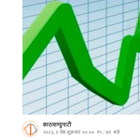
काठमाण्डुपाटी
२०८३, १ जेष्ठ शुक्रबार ००:०० १५ : ४१ बजे