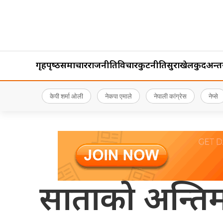
गृहपृष्‍ठ
समाचार
राजनीति
विचार
कुटनीति
सुरक्षा
खेलकुद
अन्तर्र
केपी शर्मा ओली
नेकपा एमाले
नेपाली कांग्रेस
नेप्से
साताको अन्तिम