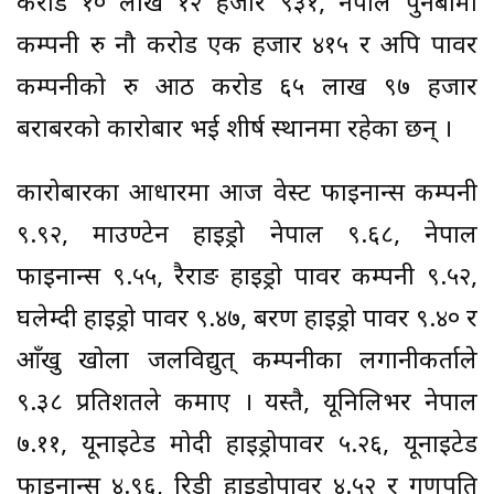
करोड १० लाख १२ हजार ९३१, नेपाल पुनर्बीमा
कम्पनी रु नौ करोड एक हजार ४१५ र अपि पावर
कम्पनीको रु आठ करोड ६५ लाख ९७ हजार
बराबरको कारोबार भई शीर्ष स्थानमा रहेका छन् ।
कारोबारका आधारमा आज वेस्ट फाइनान्स कम्पनी
९.९२, माउण्टेन हाइड्रो नेपाल ९.६८, नेपाल
फाइनान्स ९.५५, रैराङ हाइड्रो पावर कम्पनी ९.५२,
घलेम्दी हाइड्रो पावर ९.४७, बरण हाइड्रो पावर ९.४० र
आँखु खोला जलविद्युत् कम्पनीका लगानीकर्ताले
९.३८ प्रतिशतले कमाए । यस्तै, यूनिलिभर नेपाल
७.११, यूनाइटेड मोदी हाइड्रोपावर ५.२६, यूनाइटेड
फाइनान्स ४.९६, रिडी हाइड्रोपावर ४.५२ र गणपति