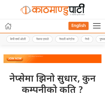
English
केपी शर्मा ओली
नेकपा एमाले
नेपाली कांग्रेस
नेप्से
पुष्
नेप्सेमा झिनो सुधार, कुन
कम्पनीको कति ?