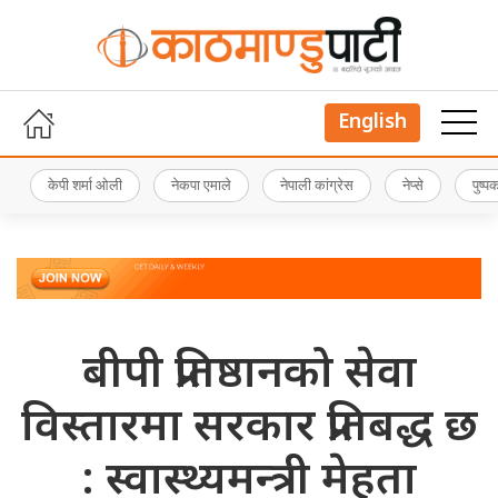
English
केपी शर्मा ओली
नेकपा एमाले
नेपाली कांग्रेस
नेप्से
पुष्
बीपी प्रतिष्ठानको सेवा
विस्तारमा सरकार प्रतिबद्ध छ
: स्वास्थ्यमन्त्री मेहता