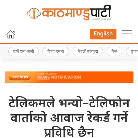
English
केपी शर्मा ओली
नेकपा एमाले
नेपाली कांग्रेस
नेप्से
पुष्
टेलिकमले भन्याे–टेलिफोन
वार्ताको आवाज रेकर्ड गर्ने
प्रविधि छैन