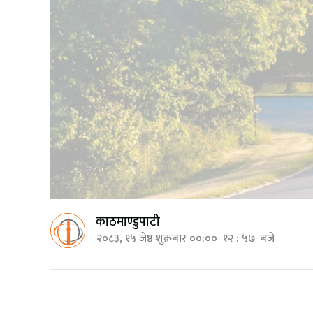
काठमाण्डुपाटी
२०८३, १५ जेष्ठ शुक्रबार ००:०० १२ : ५७ बजे