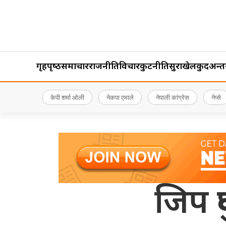
गृहपृष्‍ठ
समाचार
राजनीति
विचार
कुटनीति
सुरक्षा
खेलकुद
अन्तर्र
केपी शर्मा ओली
नेकपा एमाले
नेपाली कांग्रेस
नेप्से
जिप द