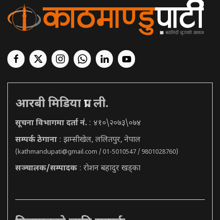
आरबी मिडिया प्रा. ली.
सूचना विभागमा दर्ता नं.
: ४१०\२०७३\०७४
सम्पर्क ठेगाना
: झम्सीखेल, ललितपुर, नेपाल
(
kathmandupati@gmail.com
/ 01-5010547 / 9801028760)
सञ्चालक/सम्पादक
: रोशन बहादुर खड्का