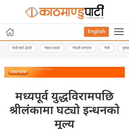
English
केपी शर्मा ओली
नेकपा एमाले
नेपाली कांग्रेस
नेप्से
पुष्
मध्यपूर्व युद्धविरामपछि
श्रीलंकामा घट्यो इन्धनको
मूल्य