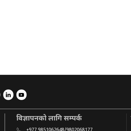
विज्ञापनको लागि सम्पर्क
+977 9851062648/9802068177