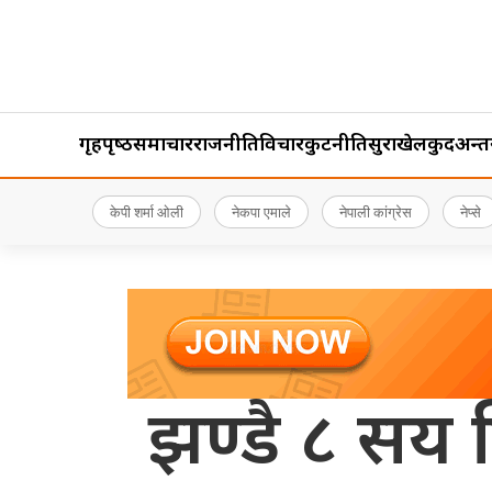
गृहपृष्‍ठ
समाचार
राजनीति
विचार
कुटनीति
सुरक्षा
खेलकुद
अन्तर्र
केपी शर्मा ओली
नेकपा एमाले
नेपाली कांग्रेस
नेप्से
झण्डै ८ सय 