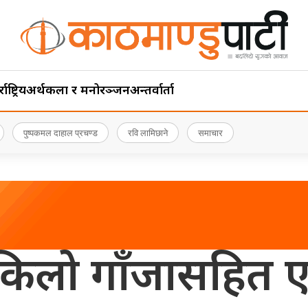
ाष्ट्रिय
अर्थ
कला र मनोरञ्जन
अन्तर्वार्ता
पुष्पकमल दाहाल प्रचण्ड
रवि लामिछाने
समाचार
किलो गाँजासहित एक