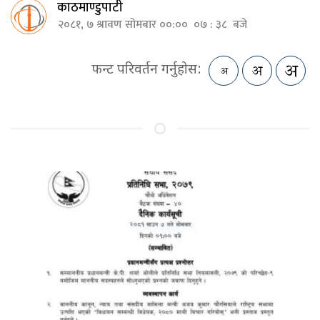
काठमाण्डुपाटी
२०८१, ७ श्रावण सोमबार ००:०० ०७ : ३८ बजे
फन्ट परिवर्तन गर्नुहोस: