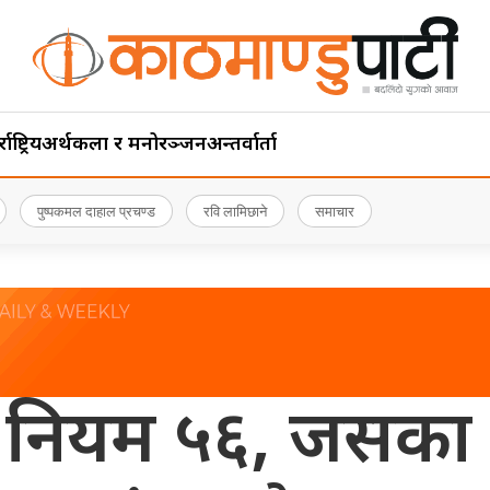
ाष्ट्रिय
अर्थ
कला र मनोरञ्जन
अन्तर्वार्ता
पुष्पकमल दाहाल प्रचण्ड
रवि लामिछाने
समाचार
 नियम ५६, जसका 