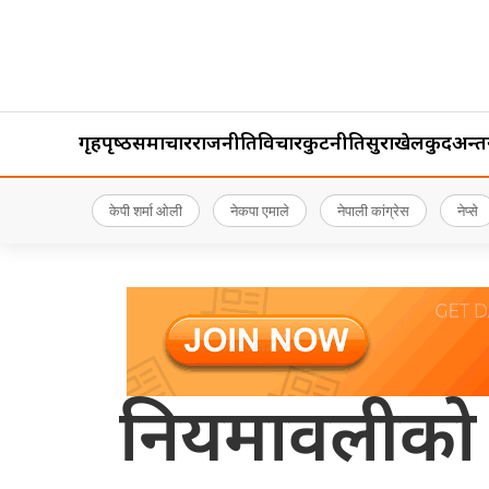
गृहपृष्‍ठ
समाचार
राजनीति
विचार
कुटनीति
सुरक्षा
खेलकुद
अन्तर्र
केपी शर्मा ओली
नेकपा एमाले
नेपाली कांग्रेस
नेप्से
नियमावलीको