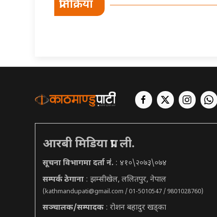
प्रतिक्रिया
आरबी मिडिया प्रा. ली.
सूचना विभागमा दर्ता नं.
: ४१०\२०७३\०७४
सम्पर्क ठेगाना
: झम्सीखेल, ललितपुर, नेपाल
(
kathmandupati@gmail.com
/ 01-5010547 / 9801028760)
सञ्चालक/सम्पादक
: रोशन बहादुर खड्का