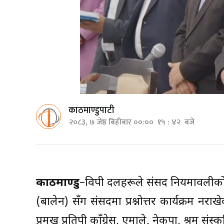
काठमाण्डुपाटी
२०८३, ७ जेष्ठ बिहीबार ००:०० १५ : ४२ बजे
काठमाण्डु
–विपक्षी दलहरूले संसद नियमावलीको ब
(बालेन) सँग संसदमा प्रश्नोत्तर कार्यक्रम नरा
प्रमुख प्रतिपक्षी काँग्रेस, एमाले, नेकपा, श्रम सं