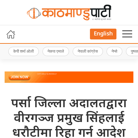
English
केपी शर्मा ओली
नेकपा एमाले
नेपाली कांग्रेस
नेप्से
पुष्
पर्सा जिल्ला अदालतद्वारा
वीरगञ्ज प्रमुख सिंहलाई
धरौटीमा रिहा गर्न आदेश