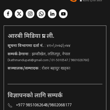
आरबी मिडिया प्रा. ली.
सूचना विभागमा दर्ता नं.
: ४१०\२०७३\०७४
सम्पर्क ठेगाना
: झम्सीखेल, ललितपुर, नेपाल
(
kathmandupati@gmail.com
/ 01-5010547 / 9801028760)
सञ्चालक/सम्पादक
: रोशन बहादुर खड्का
विज्ञापनको लागि सम्पर्क
+977 9851062648/9802068177