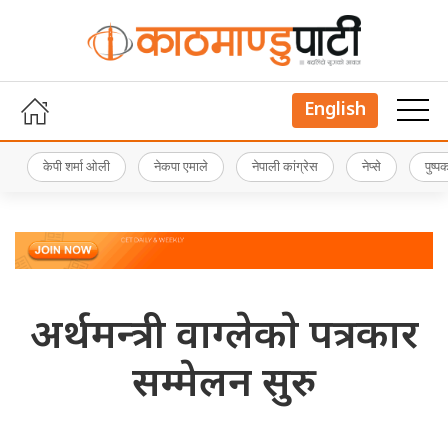
English
केपी शर्मा ओली
नेकपा एमाले
नेपाली कांग्रेस
नेप्से
पुष्
अर्थमन्त्री वाग्लेकाे पत्रकार
सम्मेलन सुरु