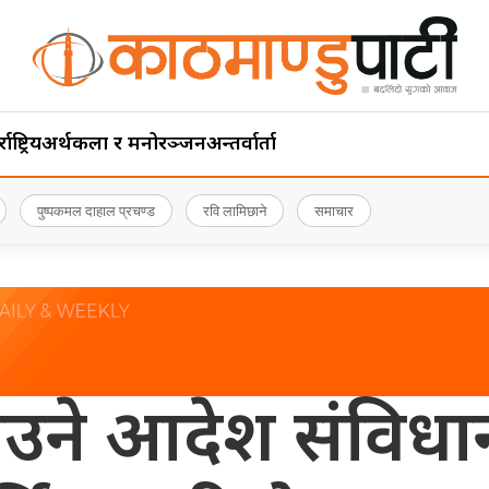
ाष्ट्रिय
अर्थ
कला र मनोरञ्जन
अन्तर्वार्ता
पुष्पकमल दाहाल प्रचण्ड
रवि लामिछाने
समाचार
उने आदेश संविधान