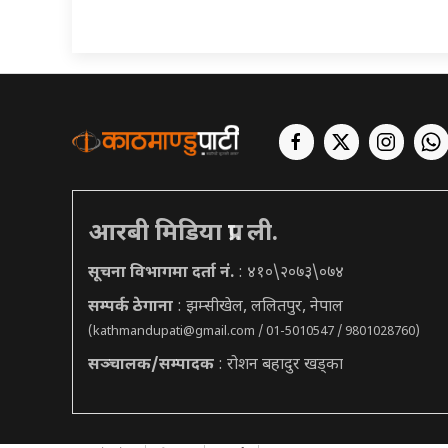
आरबी मिडिया प्रा. ली.
सूचना विभागमा दर्ता नं.
: ४१०\२०७३\०७४
सम्पर्क ठेगाना
: झम्सीखेल, ललितपुर, नेपाल
(
kathmandupati@gmail.com
/ 01-5010547 / 9801028760)
सञ्चालक/सम्पादक
: रोशन बहादुर खड्का