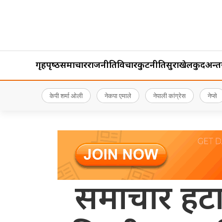
गृहपृष्‍ठ
समाचार
राजनीति
विचार
कुटनीति
सुरक्षा
खेलकुद
अन्तर्र
केपी शर्मा ओली
नेकपा एमाले
नेपाली कांग्रेस
नेप्से
समाचार हटा