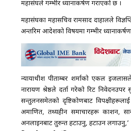
महासंघले गम्भीर ध्यानाकर्षण गराएको छ ।
महासंघका महासचिव रामप्रसाद दाहालले विज्ञ
अन्तरिम आदेशको विषयमा गम्भीर ध्यानाकर्ष
न्यायाधीश पीताम्बर शर्माको एकल इजलासले 
नारायण श्रेष्ठले दर्ता गरेको रिट निवेदनउपर 
सन्तुलनसमेतको दृष्टिकोणबाट विपक्षीहरूल
अप्रमाणित, तथ्यहीन समाचारहरू प्रकाशन, प्
अनलाइनबाट तुरुन्त हटाउनु, हटाउन लगाउनु,’