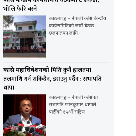
कार्यसमिति बैठकमा ८ एजेन्डा,
कांग्रेस केन्द्रीय
भोलि फेरि बस्ने
काठमाण्डु – नेपाली कांग्रेस केन्द्रीय
कार्यसमितिको जारी बैठक
छलफलका लागि
मिति कुनै हालतमा
कांग्रेस महाधिवेशनको
तलमाथि गर्न सकिँदैन, डराउनु पर्दैन : सभापति
थापा
काठमाण्डु – नेपाली कांग्रेसका
सभापति गगनकुमार थापाले
पार्टीको १५औँ राष्ट्रिय